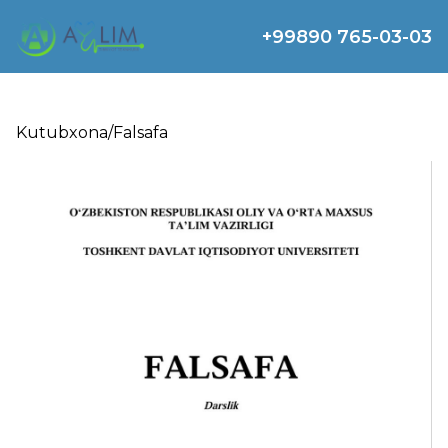
+99890 765-03-03
Kutubxona
/
Falsafa