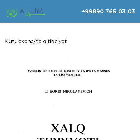
+99890 765-03-03
Kutubxona
/
Xalq tibbiyoti