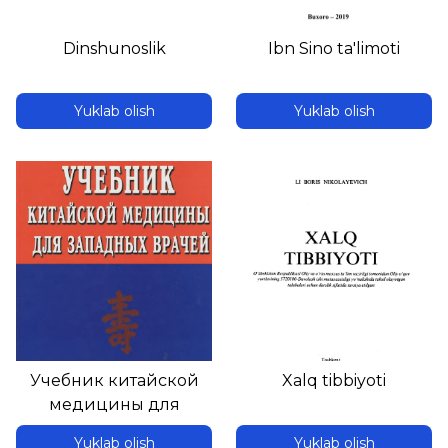
Dinshunoslik
Ibn Sino ta'limoti
Yuklab olish
Yuklab olish
Учебник китайской
Xalq tibbiyoti
медицины для
западных врачей
Yuklab olish
Yuklab olish