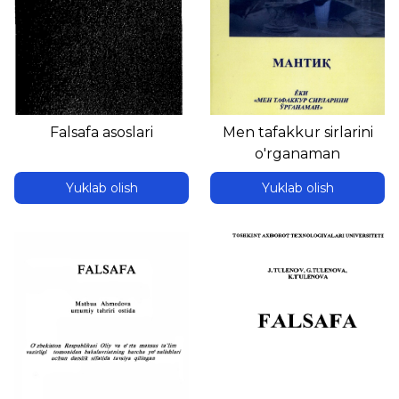
Falsafa asoslari
Men tafakkur sirlarini
o'rganaman
Yuklab olish
Yuklab olish