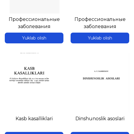
Профессиональные
Профессиональные
заболевания
заболевания
медицинских
Yuklab olish
Yuklab olish
работников
Kasb kasalliklari
Dinshunoslik asoslari