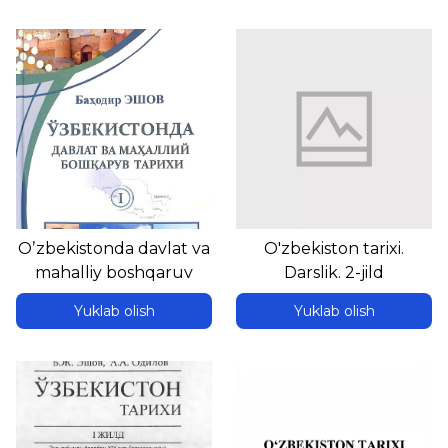
Oʼzbekistonda davlat va
O'zbekiston tarixi.
mahalliy boshqaruv
Darslik. 2-jild
tarixi. 1-kitob
Yuklab olish
Yuklab olish