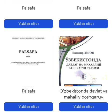
Falsafa
Falsafa
Yuklab olish
Yuklab olish
Falsafa
Oʼzbekistonda davlat va
mahalliy boshqaruv
tarixi. 2-kitob
Yuklab olish
Yuklab olish