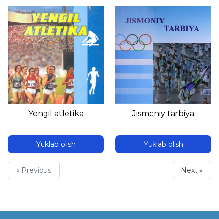
Yengil atletika
Jismoniy tarbiya
Yuklab olish
Yuklab olish
« Previous
Next »