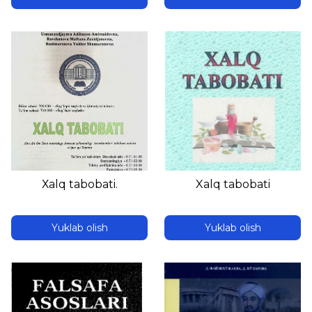
Хаlq tabobati.
Xalq tabobati
Yuklab olish
Yuklab olish