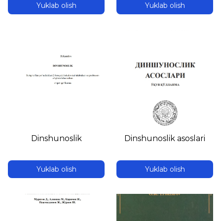
Yuklab olish
Yuklab olish
Dinshunoslik
Dinshunoslik asoslari
Yuklab olish
Yuklab olish